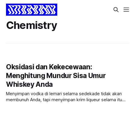
Chemistry
Oksidasi dan Kekecewaan:
Menghitung Mundur Sisa Umur
Whiskey Anda
Menyimpan vodka di lemari selama sedekade tidak akan
membunuh Anda, tapi menyimpan krim liqueur selama itu
adalah tiket jalur cepat menuju ruang IGD. Mari kita bedah
usia harapan hidup dari rak minuman Anda.